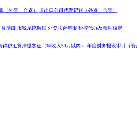
账（外资、合资）
进出口公司代理记账（外资、合资）
汇算清缴
报税系统解锁
外资联合年报
税控代办及票种核定
所得税汇算清缴鉴证（年收入50万以内）
年度财务报表审计（资