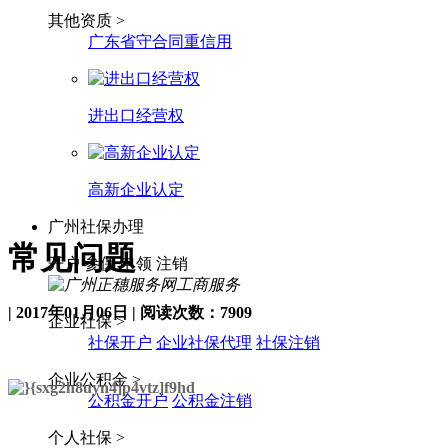
其他资质 >
广东省守合同重信用
进出口经营权
高新企业认定
广州社保办理
常见问题
开户
参保
申领
注销
|
2017年01月06日
|
阅读次数：
7909
企业社保 >
社保开户
企业社保代理
社保注销
企业公积金 >
公积金开户
公积金注销
个人社保 >