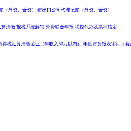
账（外资、合资）
进出口公司代理记账（外资、合资）
汇算清缴
报税系统解锁
外资联合年报
税控代办及票种核定
所得税汇算清缴鉴证（年收入50万以内）
年度财务报表审计（资