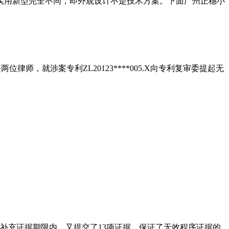
实用新型完全不同，即外观设计不是技术方案。下面广州正穗小
律师，就涉案专利ZL20123****005.X向专利复审委提起无
补充证据期限内，又提交了13项证据，保证了无效程序证据的