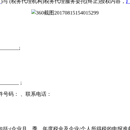
司
)与 (税务代理机构)税务代理服务委托(终止)授权内容，
____;
___ ;
证件号码： 、联系电话：
:(企业月、季、年度税金及企业/个人所得税的申报准