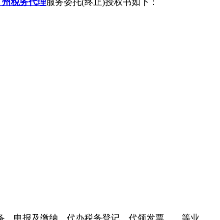
广州税务代理
服务委托(终止)授权书如下：
备、申报及缴纳、代办税务登记、代领发票……等业