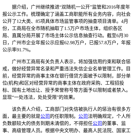
据介绍，广州继续推进“双随机一公开”监管和2016年度年
报公示工作。梳理确定了涵盖工商职能所有业务内容，向社会
公开了12大类、85项具体市场监管事项的抽查项目清单。4月
份，工商局在全市随机抽取了1.5万户市场主体，组织各区
局、直属分局开展了市场主体公示信息抽查行动。截至6月30
日，广州市企业年报公示应报62.98万户，已报57.8万户，年报
公示率91.7%。
广州市工商局有关负责人表示，将加强信用约束和联合惩
戒，做好经营异常名录和严重违法失信企业名单管理工作。目
前，经营异常的商事主体在银行借贷方面被予以限制，部分单
位(机构)和区对经营异常的商事主体在政府采购、工程招投
标、国有土地出让、授予荣誉称号等方面予以限制或者禁入。
显现“一处违法，处处受限”的效果。
该负责人介绍，工商部门对失信被执行人的惩治有很多方
面，最主要的就是
公司
的任职限制。
公司
法明确规定，个人所
负数额较大的债务到期未清偿的，不得担任
公司
的董事、监
事、高级管理人员。根据中央文明办、最高人民法院、国家工