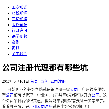
工商知识
财税知识
商标知识
版权登记
行政许可
课堂视频
案例
资讯
关于我们
公司注册代理都有哪些坑
2017年04月01日
首页-
百科-
公司注册
开始创业的必经之路就是得注册一家
公司
。广州很多服务
型
公司
都可以代
理
一些业务，1元甚至0元都可以开办
公司
。这
个免费午餐看似很实惠，但是能不能吃就需要进一步考量了。
看看哪些坑，是
广州公司注册
过程中经常遇到的呢！