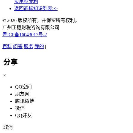
实用型专利
返回商标知识列表>>
© 2026 版权所有，并保留所有权利。
广州正穗财税咨询有限公司
粤ICP备16043017号-2
百科
问答
服务
我的
|
分享
×
QQ空间
朋友网
腾讯微博
微信
QQ好友
取消