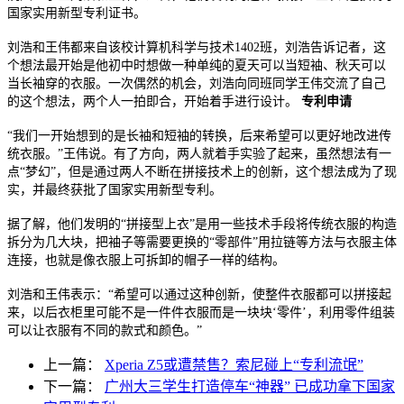
国家实用新型专利证书。
刘浩和王伟都来自该校计算机科学与技术1402班，刘浩告诉记者，这
个想法最开始是他初中时想做一种单纯的夏天可以当短袖、秋天可以
当长袖穿的衣服。一次偶然的机会，刘浩向同班同学王伟交流了自己
的这个想法，两个人一拍即合，开始着手进行设计。
专利申请
“我们一开始想到的是长袖和短袖的转换，后来希望可以更好地改进传
统衣服。”王伟说。有了方向，两人就着手实验了起来，虽然想法有一
点“梦幻”，但是通过两人不断在拼接技术上的创新，这个想法成为了现
实，并最终获批了国家实用新型专利。
据了解，他们发明的“拼接型上衣”是用一些技术手段将传统衣服的构造
拆分为几大块，把袖子等需要更换的“零部件”用拉链等方法与衣服主体
连接，也就是像衣服上可拆卸的帽子一样的结构。
刘浩和王伟表示：“希望可以通过这种创新，使整件衣服都可以拼接起
来，以后衣柜里可能不是一件件衣服而是一块块‘零件’，利用零件组装
可以让衣服有不同的款式和颜色。”
上一篇：
Xperia Z5或遭禁售？索尼碰上“专利流氓”
下一篇：
广州大三学生打造停车“神器” 已成功拿下国家