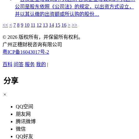
公司是股东依照《公司法》的规定，以出资方式设立，
并以其认缴的出资额或所认购的股份…
<<
<
7
8
9
10
11
12
13
14
15
16
>
>>
© 2026 版权所有，并保留所有权利。
广州正穗财税咨询有限公司
粤ICP备16043017号-2
百科
问答
服务
我的
|
分享
×
QQ空间
朋友网
腾讯微博
微信
QQ好友