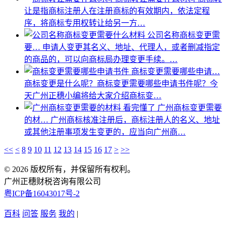
让是指商标注册人在注册商标的有效期内，依法定程
序，将商标专用权转让给另一方…
公司名称商标变更需
要…
申请人变更其名义、地址、代理人，或者删减指定
的商品的，可以向商标局办理变更手续。…
商标变更需要哪些申请…
商标变更是什么呢？商标变更需要哪些申请书件呢？今
天广州正穗小编将给大家介绍商标变…
广州商标变更需要
的材…
广州商标核准注册后，商标注册人的名义、地址
或其他注册事项发生变更的，应当向广州商…
<<
<
8
9
10
11
12
13
14
15
16
17
>
>>
© 2026 版权所有，并保留所有权利。
广州正穗财税咨询有限公司
粤ICP备16043017号-2
百科
问答
服务
我的
|