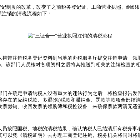
登记制度的改革，改变了之前税务登记证、工商营业执照、组织
照注销的清税流程如下：
人携带注销税务登记资料到当地的办税服务厅提交注销申请，领
表)。该部门人员核对各项资料之后将其推送到相关的注销检查的
部门在确定申请纳税人没有重大的违法行为之后，将检查报告发
将存在的应纳税款、多退(免)税款和滞纳金、罚款等款项全部结
发票缴销、收回发票的领购簿和税控设备，来确保票款两清无遗
人员按照国税、地税的清税结果，确认纳税人已结清所有税务事
其可以凭《清税证明》去办理工商登记注销。税务机关将同时将