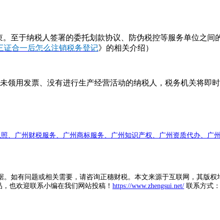
束。至于纳税人签署的委托划款协议、防伪税控等服务单位之间
三证合一后怎么注销税务登记
》的相关介绍）
)未领用发票、没有进行生产经营活动的纳税人，税务机关将即
执照、广州财税服务、广州商标服务、广州知识产权、广州资质代办、广州
据。如有问题或相关需要，请咨询正穗财税。本文来源于互联网，其版权
品，也欢迎联系小编在我们网站投稿！
https://www.zhengsui.net/
联系方式： zh