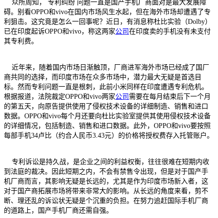
众所周知， 专利纠纷 问题一直是国产手机厂商面对是最大发展障
碍。别看OPPO和vivo在国内市场风生水起，但在海外市场却遭遇了专
利狙击。这究竟是怎么一回事呢？近日，有消息称杜比实验（Dolby）
已在印度起诉OPPO和vivo，称这两家
公司
在印度卖的手机没有未支付
其专利费。
近年来，随着国内市场日渐触顶，厂商进军海外市场已经成了国厂
商共同的选择，而印度市场在众多市场中，潜力最大无疑是首选目
标。然而专利问题一直是根刺，此前小米同样在印度遭遇专利危机。
根据报道，法院裁定OPPO和vivo两家
公司
需要在每月结束后下一个月
的第五天，向原告提供使用了侵权技术设备的详细制造、销售和进口
数据。OPPO和vivo每个月还要向杜比实验室提供其使用侵权技术设备
的详细情况，包括制造、销售和进口数据。此外，OPPO和vivo要按照
每部手机34卢比（约合人民币3.43元）的价格将授权费存入托管账户。
专利诉讼是持久战，是企业之间的利益权衡，往往很难在短期内收
到法庭的裁决。因此短期之内，不会有禁售令出现，但是对于国产手
机厂商而言，其影响无疑是长远的，尤其是作为印度市场新入者，这
对于国产商拓展市场将带来非常大的影响。从长远的角度来看，剪不
断、理还乱的诉讼状无疑是个沉重的负担。在努力追赶国际手机厂商
的道路上，国产手机厂商还需自强。