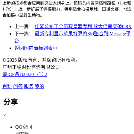
上新的技术都会应用到这些大炮身上。该镜头内置两档增距镜（1.4x和
1.7x），近一步扩展了远摄能力，特别适合拍摄足球、田径比赛，也适
合拍摄小型野生动物。
上一篇：
佳能公布了全新取景器专利 放大倍率突破0.8X
下一篇：
最新专利显示苹果打算将Siri整合到iMessage平
台
返回国内商标列表>>
© 2026 版权所有，并保留所有权利。
广州正穗财税咨询有限公司
粤ICP备16043017号-2
百科
问答
服务
我的
|
分享
×
QQ空间