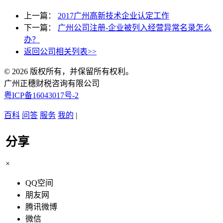
上一篇：
2017广州高新技术企业认定工作
下一篇：
广州公司注册-企业被列入经营异常名录怎么
办？
返回公司相关列表>>
© 2026 版权所有，并保留所有权利。
广州正穗财税咨询有限公司
粤ICP备16043017号-2
百科
问答
服务
我的
|
分享
×
QQ空间
朋友网
腾讯微博
微信